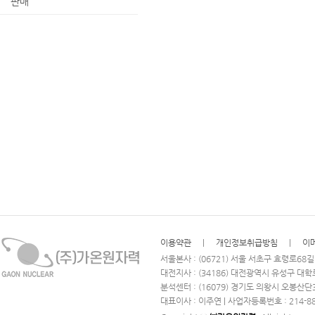
판매
이용약관
|
개인정보취급방침
|
이
서울본사 : (06721) 서울 서초구 효령로68길 102
대전지사 : (34186) 대전광역시 유성구 대학로 28 
분석센터 : (16079) 경기도 의왕시 오봉산단
대표이사 : 이주연 | 사업자등록번호 : 214-88